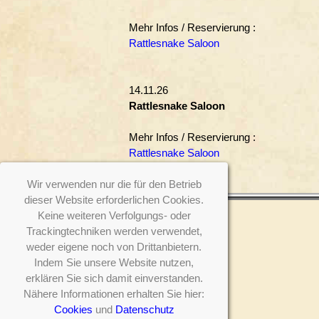
Mehr Infos / Reservierung :
Rattlesnake Saloon
14.11.26
Rattlesnake Saloon
Mehr Infos / Reservierung :
Rattlesnake Saloon
Wir verwenden nur die für den Betrieb
dieser Website erforderlichen Cookies.
Keine weiteren Verfolgungs- oder
Folge
Impressum
Home
Discographie
Trackingtechniken werden verwendet,
uns :
Datenschutz
New
Impressionen
s
weder eigene noch von Drittanbietern.
Cookies
Auftritte
Kontakt
Newsletter abonnieren
Indem Sie unsere Website nutzen,
SSL
Über uns
Newsletter
erklären Sie sich damit einverstanden.
Nähere Informationen erhalten Sie hier:
Cookies
und
Datenschutz