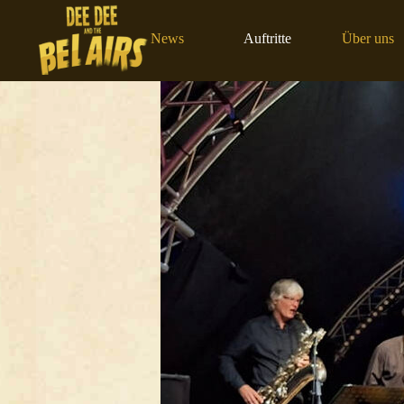
Direkt zum Seiteninhalt
News
Auftritte
Über uns
▼
▼